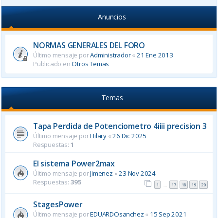
Anuncios
NORMAS GENERALES DEL FORO
Último mensaje por
Administrador
«
21 Ene 2013
Publicado en
Otros Temas
Temas
Tapa Perdida de Potenciometro 4iiii precision 3
Último mensaje por
Hilary
«
26 Dic 2025
Respuestas:
1
El sistema Power2max
Último mensaje por
Jimenez
«
23 Nov 2024
Respuestas:
395
1
17
18
19
20
…
StagesPower
Último mensaje por
EDUARDOsanchez
«
15 Sep 2021