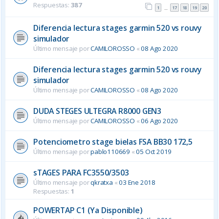
Respuestas:
387
1
17
18
19
20
…
Diferencia lectura stages garmin 520 vs rouvy
simulador
Último mensaje por
CAMILOROSSO
«
08 Ago 2020
Diferencia lectura stages garmin 520 vs rouvy
simulador
Último mensaje por
CAMILOROSSO
«
08 Ago 2020
DUDA STEGES ULTEGRA R8000 GEN3
Último mensaje por
CAMILOROSSO
«
06 Ago 2020
Potenciometro stage bielas FSA BB30 172,5
Último mensaje por
pablo110669
«
05 Oct 2019
sTAGES PARA FC3550/3503
Último mensaje por
qkratxa
«
03 Ene 2018
Respuestas:
1
POWERTAP C1 (Ya Disponible)