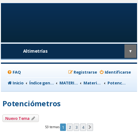
Altimetrías
▼
FAQ
Registrarse
Identificarse
Inicio
Índice general
MATERIAL CICLISTA
Material para Entrenamiento
Potenciómetros
Potenciómetros
Nuevo Tema
53 temas
1
2
3
4
Siguiente