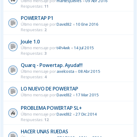
Último mensaje por
martesjueves
«
09 Abr 2016
Respuestas:
11
POWERTAP P1
Último mensaje por
David82
«
10 Ene 2016
Respuestas:
2
Joule 1.0
Último mensaje por
t4h4wk
«
14 Jul 2015
Respuestas:
3
Quarq - Powertap. Ayuda!!!
Último mensaje por
axelcosta
«
08 Abr 2015
Respuestas:
4
LO NUEVO DE POWERTAP
Último mensaje por
David82
«
17 Mar 2015
PROBLEMA POWERTAP SL+
Último mensaje por
David82
«
27 Dic 2014
Respuestas:
12
HACER UNAS RUEDAS