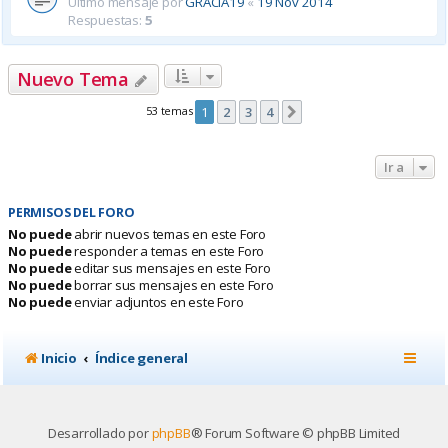
Último mensaje por
GRACIA19
«
19 Nov 2014
Respuestas:
5
Nuevo Tema
53 temas
1
2
3
4
Siguiente
Ir a
PERMISOS DEL FORO
No puede
abrir nuevos temas en este Foro
No puede
responder a temas en este Foro
No puede
editar sus mensajes en este Foro
No puede
borrar sus mensajes en este Foro
No puede
enviar adjuntos en este Foro
Inicio
Índice general
Desarrollado por
phpBB
® Forum Software © phpBB Limited