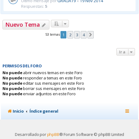
Último mensaje por
GRACIA19
«
19 Nov 2014
Respuestas:
5
Nuevo Tema
53 temas
1
2
3
4
Siguiente
Ir a
PERMISOS DEL FORO
No puede
abrir nuevos temas en este Foro
No puede
responder a temas en este Foro
No puede
editar sus mensajes en este Foro
No puede
borrar sus mensajes en este Foro
No puede
enviar adjuntos en este Foro
Inicio
Índice general
Desarrollado por
phpBB
® Forum Software © phpBB Limited