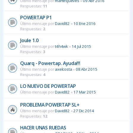
Último mensaje por
martesjueves
«
09 Abr 2016
Respuestas:
11
POWERTAP P1
Último mensaje por
David82
«
10 Ene 2016
Respuestas:
2
Joule 1.0
Último mensaje por
t4h4wk
«
14 Jul 2015
Respuestas:
3
Quarq - Powertap. Ayuda!!!
Último mensaje por
axelcosta
«
08 Abr 2015
Respuestas:
4
LO NUEVO DE POWERTAP
Último mensaje por
David82
«
17 Mar 2015
PROBLEMA POWERTAP SL+
Último mensaje por
David82
«
27 Dic 2014
Respuestas:
12
HACER UNAS RUEDAS