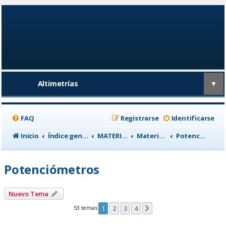
Altimetrías
▼
FAQ
Registrarse
Identificarse
Inicio
Índice general
MATERIAL CICLISTA
Material para Entrenamiento
Potenciómetros
Potenciómetros
Nuevo Tema
53 temas
1
2
3
4
Siguiente