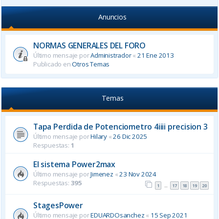
Anuncios
NORMAS GENERALES DEL FORO
Último mensaje por
Administrador
«
21 Ene 2013
Publicado en
Otros Temas
Temas
Tapa Perdida de Potenciometro 4iiii precision 3
Último mensaje por
Hilary
«
26 Dic 2025
Respuestas:
1
El sistema Power2max
Último mensaje por
Jimenez
«
23 Nov 2024
Respuestas:
395
1
17
18
19
20
…
StagesPower
Último mensaje por
EDUARDOsanchez
«
15 Sep 2021