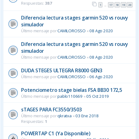
Respuestas:
387
1
17
18
19
20
…
Diferencia lectura stages garmin 520 vs rouvy
simulador
Último mensaje por
CAMILOROSSO
«
08 Ago 2020
Diferencia lectura stages garmin 520 vs rouvy
simulador
Último mensaje por
CAMILOROSSO
«
08 Ago 2020
DUDA STEGES ULTEGRA R8000 GEN3
Último mensaje por
CAMILOROSSO
«
06 Ago 2020
Potenciometro stage bielas FSA BB30 172,5
Último mensaje por
pablo110669
«
05 Oct 2019
sTAGES PARA FC3550/3503
Último mensaje por
qkratxa
«
03 Ene 2018
Respuestas:
1
POWERTAP C1 (Ya Disponible)