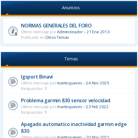
Anuncios
NORMAS GENERALES DEL FORO
Último mensaje por
Administrador
«
21 Ene 2013
Publicado en
Otros Temas
Temas
Igsport Binavi
Último mensaje por
martesjueves
«
24 Nov 2025
Respuestas:
1
Problema garmin 830 sensor velocidad
Último mensaje por
martesjueves
«
23 Feb 2022
Respuestas:
1
Apagado automatico inactividad garmin edge
830
Último mensaje por
martesjueves
«
20 Nov 2021