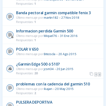
Respuestas:
1
Banda pectoral garmin compatible fenix 3
Último mensaje por
martin182
«
27 Nov 2018
Respuestas:
1
Informacion perdida Garmin 500
Último mensaje por
Miquel76
«
31 Ene 2016
Respuestas:
1
POLAR V 650
Último mensaje por
Biticiscla
«
20 Ago 2015
¿Garmin Edge 500 ó 510?
Último mensaje por
jcsm34
«
20 Jun 2015
Respuestas:
20
1
2
problemas con la cadencia del garmin 510
Último mensaje por
ikajan
«
20 May 2015
Respuestas:
2
PULSERA DEPORTIVA