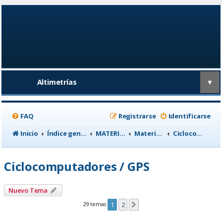
Altimetrías
▼
FAQ
Registrarse
Identificarse
Inicio
Índice general
MATERIAL CICLISTA
Material para Entrenamiento
Ciclocomputadores / GPS
Ciclocomputadores / GPS
Nuevo Tema
29 temas
1
2
Siguiente