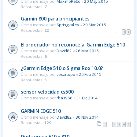
Último mensaje por
MaximoRetto
«
20 May 2015
Respuestas:
7
Garmin 800 para principiantes
Último mensaje por
Springvalley
«
29 Mar 2015
Respuestas:
22
1
2
El ordenador no reconoce al Garmin Edge 510
Último mensaje por
David82
«
26 Mar 2015
Respuestas:
6
¿Garmin Edge 510 o Sigma Rox 10.0?
Último mensaje por
cesartopo
«
25 Feb 2015
Respuestas:
5
sensor velocidad cs500
Último mensaje por
rba1956
«
31 Dic 2014
GARMIN EDGE 510
Último mensaje por
David82
«
30 Nov 2014
Respuestas:
129
1
4
5
6
7
…
Duda entre 510 y 810