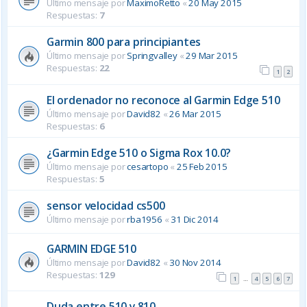
Último mensaje por
MaximoRetto
«
20 May 2015
Respuestas:
7
Garmin 800 para principiantes
Último mensaje por
Springvalley
«
29 Mar 2015
Respuestas:
22
1
2
El ordenador no reconoce al Garmin Edge 510
Último mensaje por
David82
«
26 Mar 2015
Respuestas:
6
¿Garmin Edge 510 o Sigma Rox 10.0?
Último mensaje por
cesartopo
«
25 Feb 2015
Respuestas:
5
sensor velocidad cs500
Último mensaje por
rba1956
«
31 Dic 2014
GARMIN EDGE 510
Último mensaje por
David82
«
30 Nov 2014
Respuestas:
129
1
4
5
6
7
…
Duda entre 510 y 810