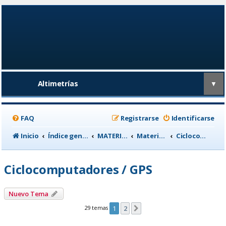
Altimetrías
▼
FAQ
Registrarse
Identificarse
Inicio
Índice general
MATERIAL CICLISTA
Material para Entrenamiento
Ciclocomputadores / GPS
Ciclocomputadores / GPS
Nuevo Tema
29 temas
1
2
Siguiente