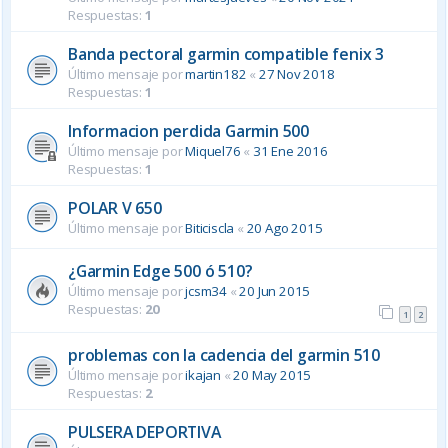
Respuestas:
1
Banda pectoral garmin compatible fenix 3
Último mensaje por
martin182
«
27 Nov 2018
Respuestas:
1
Informacion perdida Garmin 500
Último mensaje por
Miquel76
«
31 Ene 2016
Respuestas:
1
POLAR V 650
Último mensaje por
Biticiscla
«
20 Ago 2015
¿Garmin Edge 500 ó 510?
Último mensaje por
jcsm34
«
20 Jun 2015
Respuestas:
20
1
2
problemas con la cadencia del garmin 510
Último mensaje por
ikajan
«
20 May 2015
Respuestas:
2
PULSERA DEPORTIVA