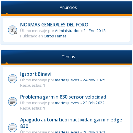
Anuncios
NORMAS GENERALES DEL FORO
Último mensaje por
Administrador
«
21 Ene 2013
Publicado en
Otros Temas
Temas
Igsport Binavi
Último mensaje por
martesjueves
«
24 Nov 2025
Respuestas:
1
Problema garmin 830 sensor velocidad
Último mensaje por
martesjueves
«
23 Feb 2022
Respuestas:
1
Apagado automatico inactividad garmin edge
830
Último mensaje por
martesjueves
«
20 Nov 2021