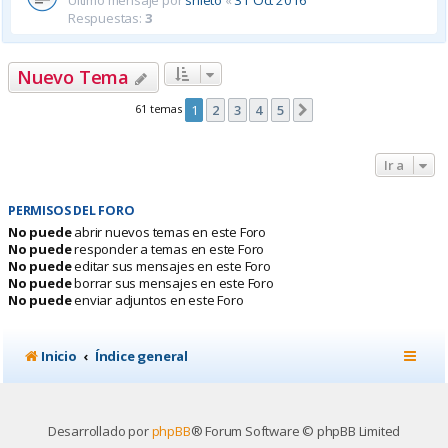
Último mensaje por
snieto
«
31 Oct 2016
Respuestas:
3
Nuevo Tema
61 temas
1
2
3
4
5
Siguiente
Ir a
PERMISOS DEL FORO
No puede
abrir nuevos temas en este Foro
No puede
responder a temas en este Foro
No puede
editar sus mensajes en este Foro
No puede
borrar sus mensajes en este Foro
No puede
enviar adjuntos en este Foro
Inicio
Índice general
Desarrollado por
phpBB
® Forum Software © phpBB Limited