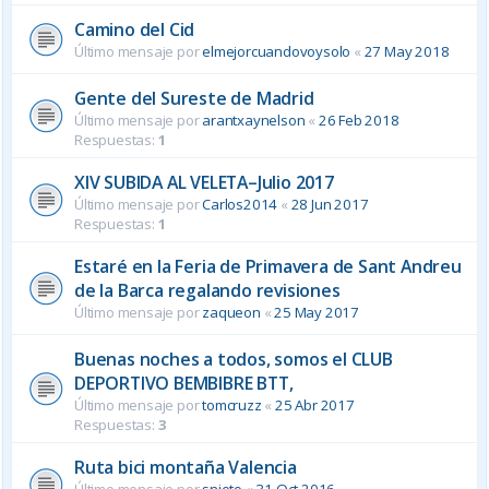
Camino del Cid
Último mensaje por
elmejorcuandovoysolo
«
27 May 2018
Gente del Sureste de Madrid
Último mensaje por
arantxaynelson
«
26 Feb 2018
Respuestas:
1
XIV SUBIDA AL VELETA–Julio 2017
Último mensaje por
Carlos2014
«
28 Jun 2017
Respuestas:
1
Estaré en la Feria de Primavera de Sant Andreu
de la Barca regalando revisiones
Último mensaje por
zaqueon
«
25 May 2017
Buenas noches a todos, somos el CLUB
DEPORTIVO BEMBIBRE BTT,
Último mensaje por
tomcruzz
«
25 Abr 2017
Respuestas:
3
Ruta bici montaña Valencia