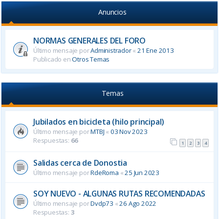
Anuncios
NORMAS GENERALES DEL FORO
Último mensaje por
Administrador
«
21 Ene 2013
Publicado en
Otros Temas
Temas
Jubilados en bicicleta (hilo principal)
Último mensaje por
MTBJ
«
03 Nov 2023
Respuestas:
66
1
2
3
4
Salidas cerca de Donostia
Último mensaje por
RdeRoma
«
25 Jun 2023
SOY NUEVO - ALGUNAS RUTAS RECOMENDADAS
Último mensaje por
Dvdp73
«
26 Ago 2022
Respuestas:
3