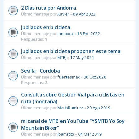
2 Días ruta por Andorra
Último mensaje por
Xavier
«
09 Abr 2022
Jubilados en bicicleta
Último mensaje por
tambora
«
15 Ene 2022
Respuestas:
1
Jubilados en bicicleta proponen este tema
Último mensaje por
MTBJ
«
17 May 2021
Sevilla - Cordoba
Último mensaje por
fuentesmax
«
30 Oct 2020
Respuestas:
2
Consulta sobre Gestión Vial para ciclistas en
ruta (montaña)
Último mensaje por
MarioRamirez
«
20 Ago 2019
mi canal de MTB en YouTube "YSMTB Yo Soy
Mountain Biker"
Último mensaje por
ibarratito
«
04 Mar 2019