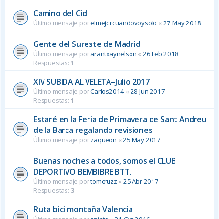
Camino del Cid
Último mensaje por
elmejorcuandovoysolo
«
27 May 2018
Gente del Sureste de Madrid
Último mensaje por
arantxaynelson
«
26 Feb 2018
Respuestas:
1
XIV SUBIDA AL VELETA–Julio 2017
Último mensaje por
Carlos2014
«
28 Jun 2017
Respuestas:
1
Estaré en la Feria de Primavera de Sant Andreu
de la Barca regalando revisiones
Último mensaje por
zaqueon
«
25 May 2017
Buenas noches a todos, somos el CLUB
DEPORTIVO BEMBIBRE BTT,
Último mensaje por
tomcruzz
«
25 Abr 2017
Respuestas:
3
Ruta bici montaña Valencia