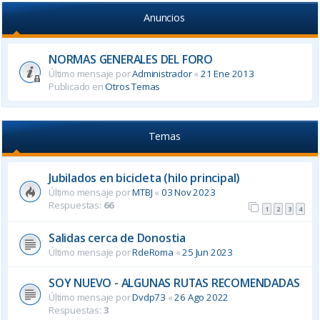
Anuncios
NORMAS GENERALES DEL FORO
Último mensaje por
Administrador
«
21 Ene 2013
Publicado en
Otros Temas
Temas
Jubilados en bicicleta (hilo principal)
Último mensaje por
MTBJ
«
03 Nov 2023
Respuestas:
66
1
2
3
4
Salidas cerca de Donostia
Último mensaje por
RdeRoma
«
25 Jun 2023
SOY NUEVO - ALGUNAS RUTAS RECOMENDADAS
Último mensaje por
Dvdp73
«
26 Ago 2022
Respuestas:
3