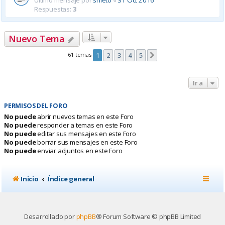
Último mensaje por
snieto
«
31 Oct 2016
Respuestas:
3
Nuevo Tema
61 temas
1
2
3
4
5
Siguiente
Ir a
PERMISOS DEL FORO
No puede
abrir nuevos temas en este Foro
No puede
responder a temas en este Foro
No puede
editar sus mensajes en este Foro
No puede
borrar sus mensajes en este Foro
No puede
enviar adjuntos en este Foro
Inicio
Índice general
Desarrollado por
phpBB
® Forum Software © phpBB Limited