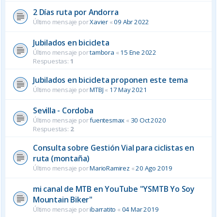
2 Días ruta por Andorra
Último mensaje por
Xavier
«
09 Abr 2022
Jubilados en bicicleta
Último mensaje por
tambora
«
15 Ene 2022
Respuestas:
1
Jubilados en bicicleta proponen este tema
Último mensaje por
MTBJ
«
17 May 2021
Sevilla - Cordoba
Último mensaje por
fuentesmax
«
30 Oct 2020
Respuestas:
2
Consulta sobre Gestión Vial para ciclistas en
ruta (montaña)
Último mensaje por
MarioRamirez
«
20 Ago 2019
mi canal de MTB en YouTube "YSMTB Yo Soy
Mountain Biker"
Último mensaje por
ibarratito
«
04 Mar 2019