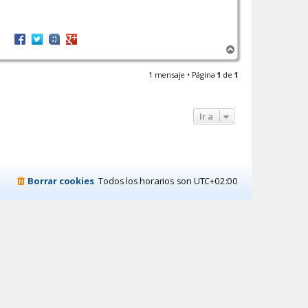
A
r
r
1 mensaje • Página
1
de
1
i
b
a
Ir a
Borrar cookies
Todos los horarios son
UTC+02:00