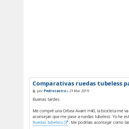
Comparativas ruedas tubeless p
M
por
Pedrocastro
»
21 Mar 2019
e
n
Buenas tardes
s
a
Me compré una Orbea Avant H40, la bicicleta me va
j
e
aconsejan que me pase a ruedas tubeless. Yo he es
Ruedas tubeless
. Me podríais aconsejar como las