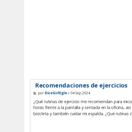
Recomendaciones de ejercicios
M
por
DiceGirlEgle
»
04 Sep 2024
e
n
¿Qué rutinas de ejercicio me recomiendan para inic
s
horas frente a la pantalla y sentada en la oficina, 
a
j
bicicleta y también cuidar mi espalda. ¿Qué rutina
e