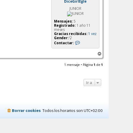
DiceGirlEgle
JUNIOR
Mensajes:
5
Registrado:
1 año 11
meses
Gracias recibidas:
1 vez
Gender:
C
Contactar:
o
n
A
t
a
r
c
r
1 mensaje • Página
1
de
1
t
i
a
b
r
a
D
Ir a
i
c
e
G
i
r
l
Borrar cookies
Todos los horarios son
UTC+02:00
E
g
l
e