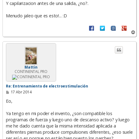
Y capilarizacion antes de una salida, ¿no?.
Menudo jaleo que es esto!... :D
A
r
r
i
b
a
Mattin
CONTINENTAL PRO
Re: Entrenamiento de electroestimulación
M
17 Abr 2014
e
n
Eo,
s
a
Ya tengo en mi poder el invento, ¿son compatible los
j
e
programas de fuerza y luego uno de descanso activo? y luego
me he dado cuenta que la misma intensidad aplicada a
diferentes piernas produce compulsiones diferentes, ¿eso suele
ser así o es porque no están bien puesto los parches?