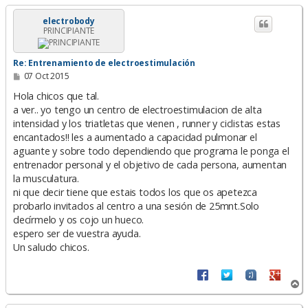
r
i
electrobody
PRINCIPIANTE
b
a
Re: Entrenamiento de electroestimulación
M
07 Oct 2015
e
n
Hola chicos que tal.
s
a ver.. yo tengo un centro de electroestimulacion de alta
a
intensidad y los triatletas que vienen , runner y ciclistas estas
j
e
encantados!! les a aumentado a capacidad pulmonar el
aguante y sobre todo dependiendo que programa le ponga el
entrenador personal y el objetivo de cada persona, aumentan
la musculatura.
ni que decir tiene que estais todos los que os apetezca
probarlo invitados al centro a una sesión de 25mnt.Solo
decírmelo y os cojo un hueco.
espero ser de vuestra ayuda.
Un saludo chicos.
A
r
r