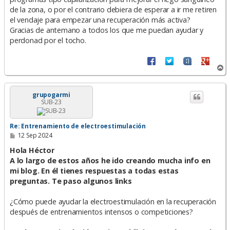
de la zona, o por el contrario debiera de esperar a ir me retiren
el vendaje para empezar una recuperación más activa?
Gracias de antemano a todos los que me puedan ayudar y
perdonad por el tocho.
A
r
r
i
grupogarmi
SUB-23
b
a
Re: Entrenamiento de electroestimulación
M
12 Sep 2024
e
n
Hola Héctor
s
A lo largo de estos años he ido creando mucha info en
a
mi blog. En él tienes respuestas a todas estas
j
e
preguntas. Te paso algunos links
¿Cómo puede ayudar la electroestimulación en la recuperación
después de entrenamientos intensos o competiciones?