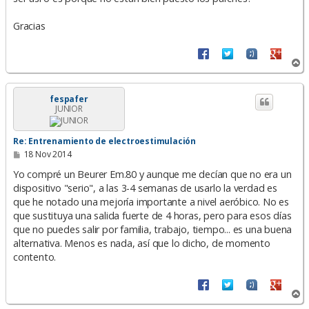
Gracias
A
r
r
i
fespafer
JUNIOR
b
a
Re: Entrenamiento de electroestimulación
M
18 Nov 2014
e
n
Yo compré un Beurer Em.80 y aunque me decían que no era un
s
dispositivo "serio", a las 3-4 semanas de usarlo la verdad es
a
que he notado una mejoría importante a nivel aeróbico. No es
j
e
que sustituya una salida fuerte de 4 horas, pero para esos días
que no puedes salir por familia, trabajo, tiempo... es una buena
alternativa. Menos es nada, así que lo dicho, de momento
contento.
A
r