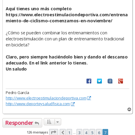
Aquí tienes uno más completo
https://www.electroestimulaciondeportiva.com/entrena
miento-de-ciclismo-comenzamos-en-noviembre/
¿Cómo se pueden combinar los entrenamientos con
electroestimulación con un plan de entrenamiento tradicional
en bicicleta?
Claro, pero siempre haciéndolo bien y dando el descanso
adecuado. En el link anterior lo tienes.
Un saludo
Pedro García
http://www.electroestimulaciondeportiva.com
http://www.deporteysaludfisica.com
A
r
r
Responder
i
b
Página
7
de
7
126 mensajes
1
3
4
5
6
7
Anterior
…
a