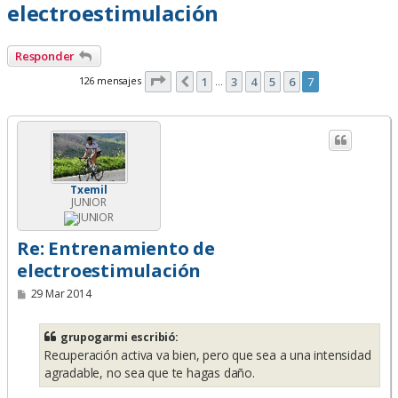
electroestimulación
Responder
Página
7
de
7
126 mensajes
1
3
4
5
6
7
Anterior
…
Txemil
JUNIOR
Re: Entrenamiento de
electroestimulación
M
29 Mar 2014
e
n
s
grupogarmi escribió:
a
Recuperación activa va bien, pero que sea a una intensidad
j
e
agradable, no sea que te hagas daño.