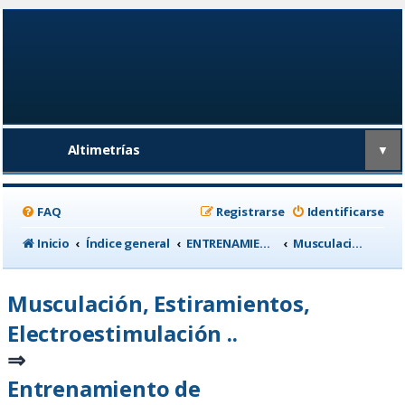
Altimetrías
▼
FAQ
Registrarse
Identificarse
Inicio
Índice general
ENTRENAMIENTO, medicina deportiva y nutrición
Musculación, Estiramientos, Electroestimulación ..
Musculación, Estiramientos,
Electroestimulación ..
⇒
Entrenamiento de