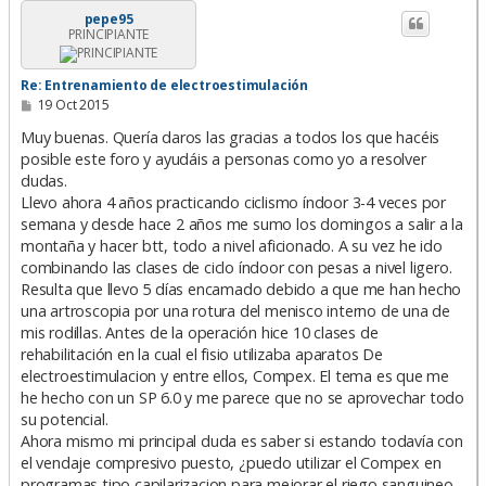
i
pepe95
PRINCIPIANTE
b
a
Re: Entrenamiento de electroestimulación
M
19 Oct 2015
e
n
Muy buenas. Quería daros las gracias a todos los que hacéis
s
posible este foro y ayudáis a personas como yo a resolver
a
dudas.
j
e
Llevo ahora 4 años practicando ciclismo índoor 3-4 veces por
semana y desde hace 2 años me sumo los domingos a salir a la
montaña y hacer btt, todo a nivel aficionado. A su vez he ido
combinando las clases de ciclo índoor con pesas a nivel ligero.
Resulta que llevo 5 días encamado debido a que me han hecho
una artroscopia por una rotura del menisco interno de una de
mis rodillas. Antes de la operación hice 10 clases de
rehabilitación en la cual el fisio utilizaba aparatos De
electroestimulacion y entre ellos, Compex. El tema es que me
he hecho con un SP 6.0 y me parece que no se aprovechar todo
su potencial.
Ahora mismo mi principal duda es saber si estando todavía con
el vendaje compresivo puesto, ¿puedo utilizar el Compex en
programas tipo capilarizacion para mejorar el riego sanguineo