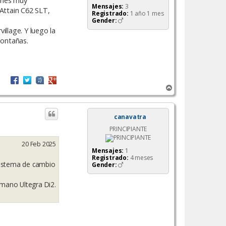
ones muy
Mensajes:
3
 Attain C62 SLT,
Registrado:
1 año 1 mes
Gender:
illage. Y luego la
montañas.
A
r
r
i
canavatra
b
PRINCIPIANTE
a
20 Feb 2025
Mensajes:
1
Registrado:
4 meses
sistema de cambio
Gender:
imano Ultegra Di2.