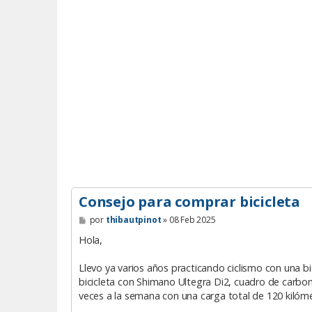
Consejo para comprar bicicleta
M
por
thibautpinot
»
08 Feb 2025
e
n
Hola,
s
a
Llevo ya varios años practicando ciclismo con una bi
j
e
bicicleta con Shimano Ultegra Di2, cuadro de carbo
veces a la semana con una carga total de 120 kilóm