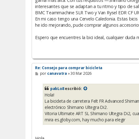
gama más alta. Con tus requisitos —Shimano Ulteg
a
interesantes que se adaptan a tu ritmo y tipo de sal
j
e
BMC Teammachine SLR Two y Van Rysel EDR CF Ult
En mi caso tengo una Cervelo Caledonia. Estas bicis 
he ido mejorando, pude comprar algunos accesorios 
Espero que encuentres la bici ideal, cualquier duda 
Re: Consejo para comprar bicicleta
M
por
canavatra
»
30 Mar 2026
e
n
s
pabLo8
escribió:
a
Hola!
j
e
La bicicleta de carretera Felt FR Advanced Shi
electrónico Shimano Ultegra Di2.
Vitoria Ultimate ART SL Shimano Ultegra Di2, cu
mira es.globy.com, hay mucho para elegir
Hola