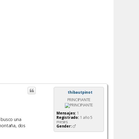
thibautpinot
PRINCIPIANTE
Mensajes:
1
Registrado:
1 año 5
, busco una
meses
 montaña, dos
Gender: