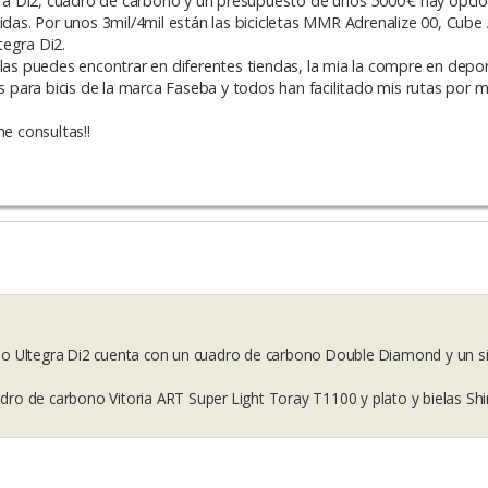
ra Di2, cuadro de carbono y un presupuesto de unos 5000 € hay opci
idas. Por unos 3mil/4mil están las bicicletas MMR Adrenalize 00, Cube
egra Di2.
las puedes encontrar en diferentes tiendas, la mia la compre en deporv
para bicis de la marca Faseba y todos han facilitado mis rutas por 
me consultas!!
mano Ultegra Di2 cuenta con un cuadro de carbono Double Diamond y un 
adro de carbono Vitoria ART Super Light Toray T1100 y plato y bielas Sh