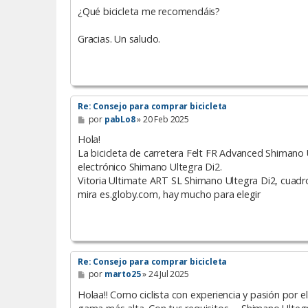
¿Qué bicicleta me recomendáis?
Gracias. Un saludo.
Re: Consejo para comprar bicicleta
M
por
pabLo8
»
20 Feb 2025
e
n
Hola!
s
La bicicleta de carretera Felt FR Advanced Shiman
a
electrónico Shimano Ultegra Di2.
j
e
Vitoria Ultimate ART SL Shimano Ultegra Di2, cuadr
mira es.globy.com, hay mucho para elegir
Re: Consejo para comprar bicicleta
M
por
marto25
»
24 Jul 2025
e
n
Holaa!! Como ciclista con experiencia y pasión por el 
s