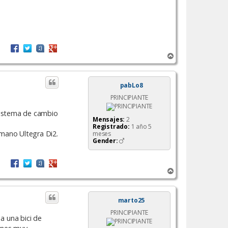
A
r
r
i
pabLo8
b
PRINCIPIANTE
a
sistema de cambio
Mensajes:
2
Registrado:
1 año 5
imano Ultegra Di2.
meses
Gender:
A
r
r
i
marto25
b
PRINCIPIANTE
a
 a una bici de