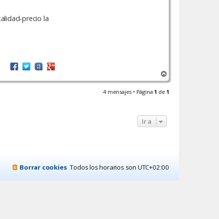
alidad-precio la
A
r
r
4 mensajes • Página
1
de
1
i
b
a
Ir a
Borrar cookies
Todos los horarios son
UTC+02:00