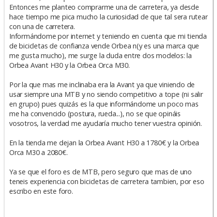
Entonces me planteo comprarme una de carretera, ya desde
hace tiempo me pica mucho la curiosidad de que tal sera rutear
con una de carretera.
Informándome por internet y teniendo en cuenta que mi tienda
de bicicletas de confianza vende Orbea n(y es una marca que
me gusta mucho), me surge la duda entre dos modelos: la
Orbea Avant H30 y la Orbea Orca M30.
Por la que mas me inclinaba era la Avant ya que viniendo de
usar siempre una MTB y no siendo competitivo a tope (ni salir
en grupo) pues quizás es la que informándome un poco mas
me ha convencido (postura, rueda...), no se que opináis
vosotros, la verdad me ayudaría mucho tener vuestra opinión.
En la tienda me dejan la Orbea Avant H30 a 1780€ y la Orbea
Orca M30 a 2080€.
Ya se que el foro es de MTB, pero seguro que mas de uno
teneis experiencia con bicicletas de carretera tambien, por eso
escribo en este foro.