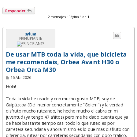
Responder
2 mensajes • Página
1
de
1
sylum
PRINCIPIANTE
De usar MTB toda la vida, que bicicleta
me recomendais, Orbea Avant H30 o
Orbea Orca M30
M
16 Abr 2026
e
n
Hola!
s
a
Toda la vida he usado y con mucho gusto MTB, soy de
j
e
Guipúzcoa (Del interior concretamente "Goierri") y la verdad
disfruto mucho ruteando, he hecho mucho el cabra en mi
juventud (ya tengo 47 añitos) pero me he dado cuenta que ya
de hace bastante tiempo casi todo lo que ruteo es por
carretera secundaria y ahora mismo es lo que mas disfruto con
diferencia, rutear por carreteras secundarias con poco trafico.