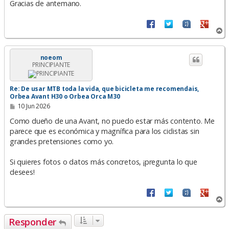
Gracias de antemano.
A
r
r
i
noeom
PRINCIPIANTE
b
a
Re: De usar MTB toda la vida, que bicicleta me recomendais,
Orbea Avant H30 o Orbea Orca M30
M
10 Jun 2026
e
n
Como dueño de una Avant, no puedo estar más contento. Me
s
parece que es económica y magnífica para los ciclistas sin
a
grandes pretensiones como yo.
j
e
Si quieres fotos o datos más concretos, ¡pregunta lo que
desees!
A
r
r
Responder
i