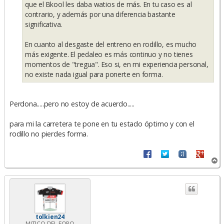
e
que el Bkool les daba watios de más. En tu caso es al
contrario, y además por una diferencia bastante
significativa.
En cuanto al desgaste del entreno en rodillo, es mucho
más exigente. El pedaleo es más continuo y no tienes
momentos de "tregua". Eso si, en mi experiencia personal,
no existe nada igual para ponerte en forma.
Perdona.....pero no estoy de acuerdo.....
para mi la carretera te pone en tu estado óptimo y con el
rodillo no pierdes forma.
A
r
r
i
b
a
tolkien24
MITICO DEL FORO