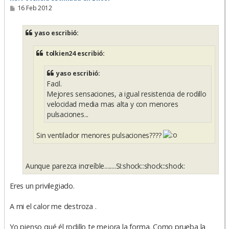
M
16 Feb 2012
e
n
s
yaso escribió:
a
j
e
tolkien24 escribió:
yaso escribió:
Facil.
Mejores sensaciones, a igual resistencia de rodillo
velocidad media mas alta y con menores
pulsaciones...
Sin ventilador menores pulsaciones????
Aunque parezca increíble........SI:shock::shock::shock:
Eres un privilegiado.
A mi el calor me destroza .
Yo pienso qué él rodillo te mejora la forma. Como prueba la