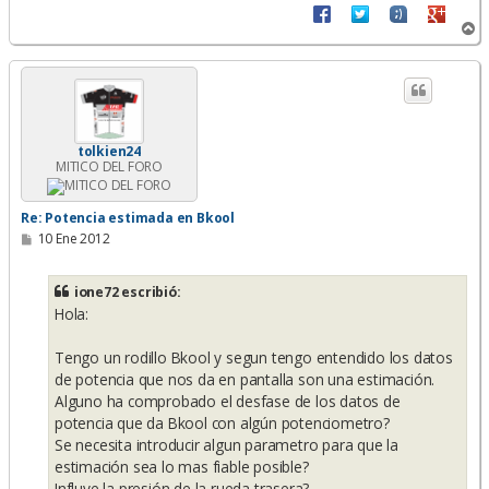
A
r
r
i
b
a
tolkien24
MITICO DEL FORO
Re: Potencia estimada en Bkool
M
10 Ene 2012
e
n
s
ione72 escribió:
a
Hola:
j
e
Tengo un rodillo Bkool y segun tengo entendido los datos
de potencia que nos da en pantalla son una estimación.
Alguno ha comprobado el desfase de los datos de
potencia que da Bkool con algún potenciometro?
Se necesita introducir algun parametro para que la
estimación sea lo mas fiable posible?
Influye la presión de la rueda trasera?