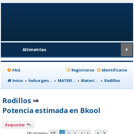
Altimetrías
▼
FAQ
Registrarse
Identificarse
Inicio
Índice general
MATERIAL CICLISTA
Material para Entrenamiento
Rodillos
Rodillos
⇒
Potencia estimada en Bkool
Responder
Página
1
de
8
160 mensajes
1
2
3
4
5
8
Siguiente
…