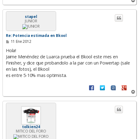
A
r
r
i
stapel
JUNIOR
b
a
Re: Potencia estimada en Bkool
M
11 Ene 2012
e
n
Hola!
s
Jaime Menéndez de Luarca prueba el Bkool este mes en
a
Finisher, y dice que probandolo a la par con un Powertap (sale
j
e
en las fotos), el Bkool
es entre 5-10% mas optimista.
A
r
r
i
b
a
tolkien24
MITICO DEL FORO