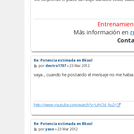
Entrenamient
Más información en
r
Conta
Re: Potencia estimada en Bkool
M
por
destro1707
»
23 Mar 2012
e
n
vaya.., cuando he postaedo el mensaje no me habi
s
a
j
e
http://www.youtube.com/watch?v=LrhCld_9u2I
Re: Potencia estimada en Bkool
M
por
yaso
»
23 Mar 2012
e