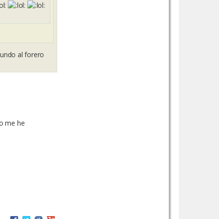
mundo al forero
ro me he