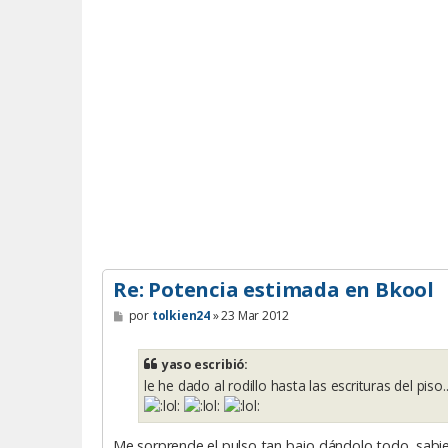
Re: Potencia estimada en Bkool
M
por
tolkien24
»
23 Mar 2012
e
n
s
yaso escribió:
a
le he dado al rodillo hasta las escrituras del piso...
j
e
Me sorprende el pulso tan bajo dándolo todo, sab