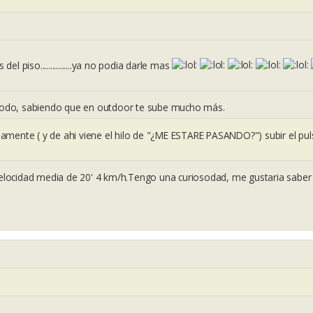
del piso................ya no podia darle mas
todo, sabiendo que en outdoor te sube mucho más.
mente ( y de ahi viene el hilo de "¿ME ESTARE PASANDO?") subir el pu
locidad media de 20' 4 km/h.Tengo una curiosodad, me gustaria saber 