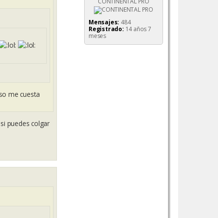
CONTINENTAL PRO
Mensajes:
484
Registrado:
14 años 7
meses
lso me cuesta
si puedes colgar