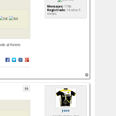
Mensajes:
1786
Registrado:
14 años 5
meses
ndo al forero
A
r
r
i
b
a
yaso