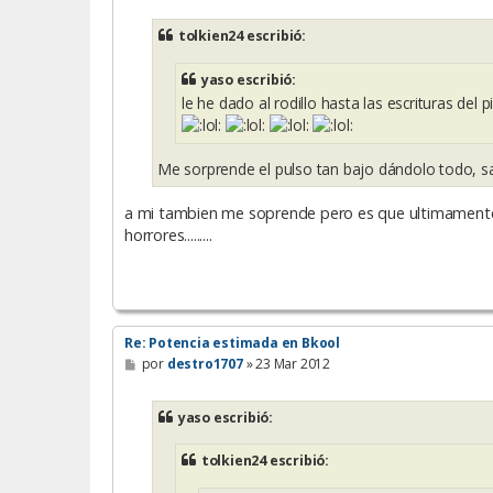
n
s
tolkien24 escribió:
a
j
e
yaso escribió:
le he dado al rodillo hasta las escrituras del piso
Me sorprende el pulso tan bajo dándolo todo, 
a mi tambien me soprende pero es que ultimamente 
horrores.........
Re: Potencia estimada en Bkool
M
por
destro1707
»
23 Mar 2012
e
n
s
yaso escribió:
a
j
e
tolkien24 escribió: