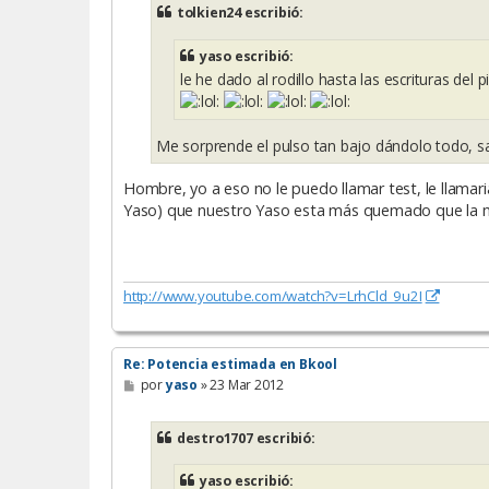
s
tolkien24 escribió:
a
j
e
yaso escribió:
le he dado al rodillo hasta las escrituras del piso
Me sorprende el pulso tan bajo dándolo todo, 
Hombre, yo a eso no le puedo llamar test, le llamari
Yaso) que nuestro Yaso esta más quemado que la 
http://www.youtube.com/watch?v=LrhCld_9u2I
Re: Potencia estimada en Bkool
M
por
yaso
»
23 Mar 2012
e
n
s
destro1707 escribió:
a
j
e
yaso escribió: