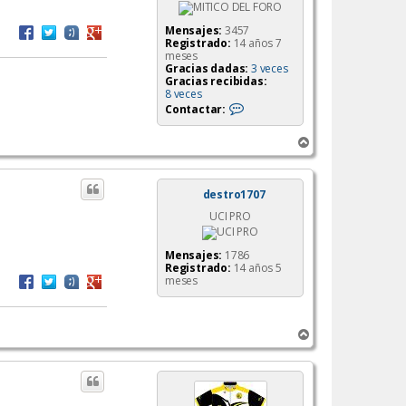
Mensajes:
3457
Registrado:
14 años 7
meses
Gracias dadas:
3 veces
Gracias recibidas:
8 veces
C
Contactar:
o
n
A
t
a
r
c
r
t
i
destro1707
a
b
r
UCI PRO
a
t
o
l
Mensajes:
1786
k
Registrado:
14 años 5
i
meses
e
n
2
4
A
r
r
i
b