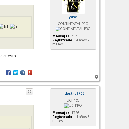
a
yaso
CONTINENTAL PRO
Mensajes:
484
Registrado:
14 años 7
meses
me cuesta
A
r
r
i
destro1707
b
UCI PRO
a
Mensajes:
1786
Registrado:
14 años 5
meses