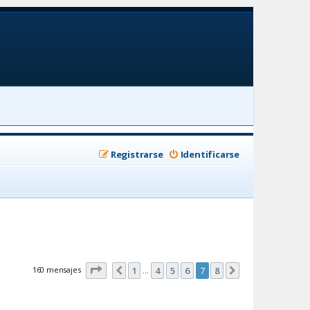
Registrarse
Identificarse
Página
7
de
8
160 mensajes
1
4
5
6
7
8
Anterior
Siguiente
…