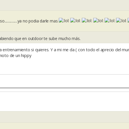
................ya no podia darle mas
sabiendo que en outdoor te sube mucho más.
a entrenamiento si quieres. Y a mi me da ( con todo el aprecio del mu
moto de un hippy