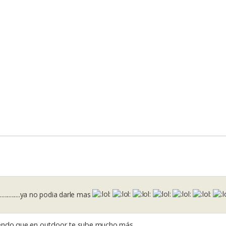
.............ya no podia darle mas
iendo que en outdoor te sube mucho más.