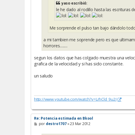
yaso escribió:
le he dado al rodillo hasta las escrituras del 
Me sorprende el pulso tan bajo dándolo tod
a mi tambien me soprende pero es que ultimamen
horrores.........
segun los datos que has colgado muestra una veloc
grafica de la velocidad y si has sido constante.
un saludo
http://www.youtube.com/watch?v=LrhCld_9u2I
Re: Potencia estimada en Bkool
M
por
destro1707
»
23 Mar 2012
e
n