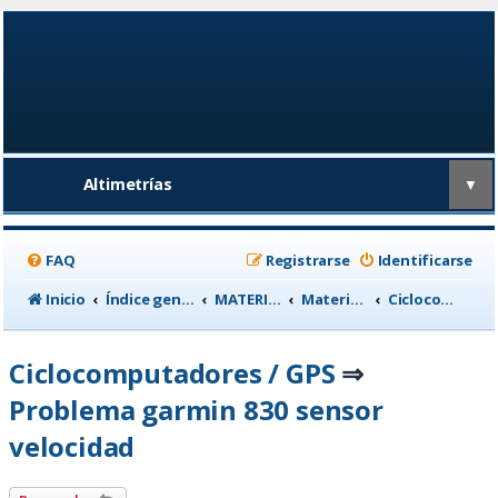
Altimetrías
▼
FAQ
Registrarse
Identificarse
Inicio
Índice general
MATERIAL CICLISTA
Material para Entrenamiento
Ciclocomputadores / GPS
Ciclocomputadores / GPS
⇒
Problema garmin 830 sensor
velocidad