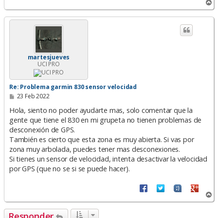
A
r
r
i
b
a
martesjueves
UCI PRO
Re: Problema garmin 830 sensor velocidad
M
23 Feb 2022
e
n
Hola, siento no poder ayudarte mas, solo comentar que la
s
gente que tiene el 830 en mi grupeta no tienen problemas de
a
desconexión de GPS.
j
e
También es cierto que esta zona es muy abierta. Si vas por
zona muy arbolada, puedes tener mas desconexiones.
Si tienes un sensor de velocidad, intenta desactivar la velocidad
por GPS (que no se si se puede hacer).
A
r
r
Responder