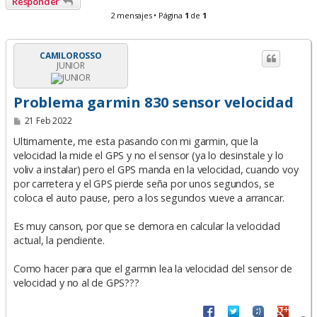
Responder
2 mensajes • Página
1
de
1
CAMILOROSSO
JUNIOR
Problema garmin 830 sensor velocidad
M
21 Feb 2022
e
n
Ultimamente, me esta pasando con mi garmin, que la
s
velocidad la mide el GPS y no el sensor (ya lo desinstale y lo
a
voliv a instalar) pero el GPS manda en la velocidad, cuando voy
j
e
por carretera y el GPS pierde seña por unos segundos, se
coloca el auto pause, pero a los segundos vueve a arrancar.
Es muy canson, por que se demora en calcular la velocidad
actual, la pendiente.
Como hacer para que el garmin lea la velocidad del sensor de
velocidad y no al de GPS???