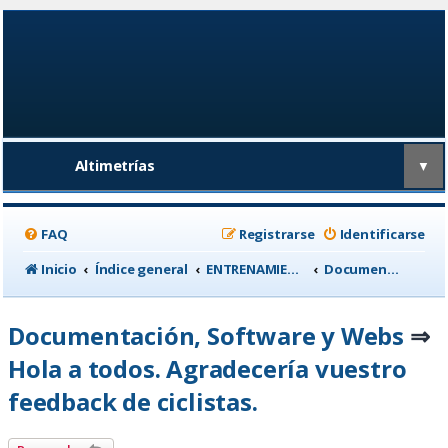
Altimetrías
▼
FAQ
Registrarse
Identificarse
Inicio
Índice general
ENTRENAMIENTO, medicina deportiva y nutrición
Documentación, Software y Webs
Documentación, Software y Webs
⇒
Hola a todos. Agradecería vuestro
feedback de ciclistas.