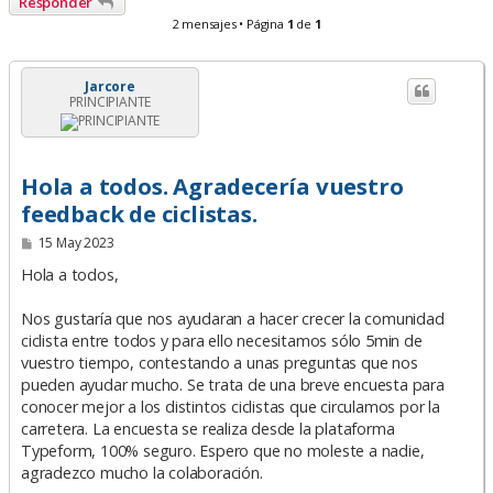
Responder
2 mensajes • Página
1
de
1
Jarcore
PRINCIPIANTE
Hola a todos. Agradecería vuestro
feedback de ciclistas.
M
15 May 2023
e
n
Hola a todos,
s
a
Nos gustaría que nos ayudaran a hacer crecer la comunidad
j
e
ciclista entre todos y para ello necesitamos sólo 5min de
vuestro tiempo, contestando a unas preguntas que nos
pueden ayudar mucho. Se trata de una breve encuesta para
conocer mejor a los distintos ciclistas que circulamos por la
carretera. La encuesta se realiza desde la plataforma
Typeform, 100% seguro. Espero que no moleste a nadie,
agradezco mucho la colaboración.