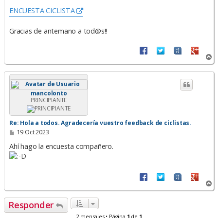
ENCUESTA CICLISTA
Gracias de antemano a tod@s!!
A
r
r
i
b
mancolonto
a
PRINCIPIANTE
Re: Hola a todos. Agradecería vuestro feedback de ciclistas.
M
19 Oct 2023
e
n
Ahí hago la encuesta compañero.
s
a
j
e
A
r
r
Responder
i
b
2 mensajes • Página
1
de
1