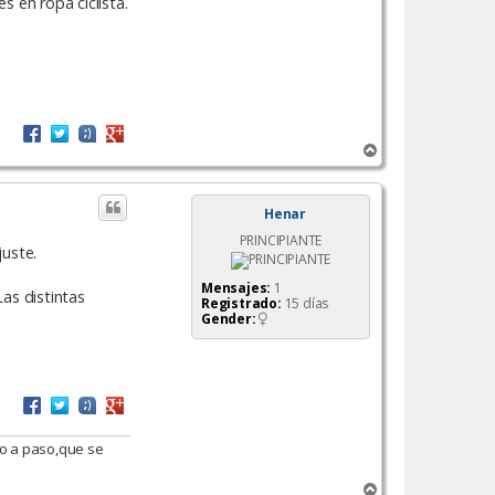
s en ropa ciclista.
A
r
r
i
Henar
b
PRINCIPIANTE
a
juste.
Mensajes:
1
Las distintas
Registrado:
15 días
Gender:
o a paso,que se
A