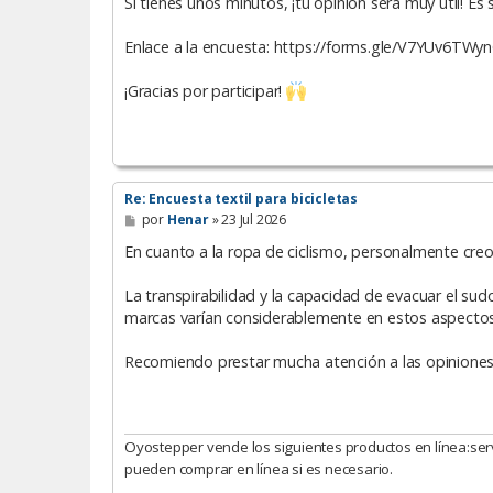
Si tienes unos minutos, ¡tu opinión será muy útil! Es
Enlace a la encuesta: https://forms.gle/V7YUv6TWy
¡Gracias por participar!
Re: Encuesta textil para bicicletas
M
por
Henar
»
23 Jul 2026
e
n
En cuanto a la ropa de ciclismo, personalmente creo 
s
a
La transpirabilidad y la capacidad de evacuar el sud
j
e
marcas varían considerablemente en estos aspectos
Recomiendo prestar mucha atención a las opiniones d
Oyostepper vende los siguientes productos en línea:ser
pueden comprar en línea si es necesario.