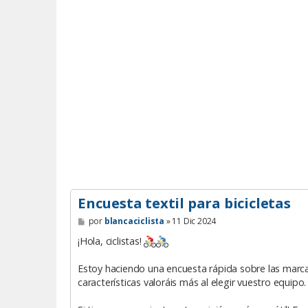
Encuesta textil para bicicletas
M
por
blancaciclista
»
11 Dic 2024
e
n
¡Hola, ciclistas!
s
a
Estoy haciendo una encuesta rápida sobre las marcas
j
e
características valoráis más al elegir vuestro equipo.