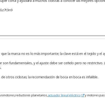
 súper corta y ayudará a muchos ciclistas a conocer las mejores opcione
nGz7t3n9
que la marca no es lo más importante; la clave está en el tejido y el a
or son fundamentales, y el ajuste debe ser ceñido pero no restrictivo. 
.
e otros ciclistas; la recomendación de boca en boca es infalible.
vomotores,reductores planetarios,
actuador lineal eléctrico
y motores pas