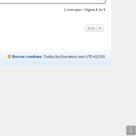
r
r
2 mensajes • Página
1
de
1
i
b
a
Ir a
Borrar cookies
Todos los horarios son
UTC+02:00
⇩