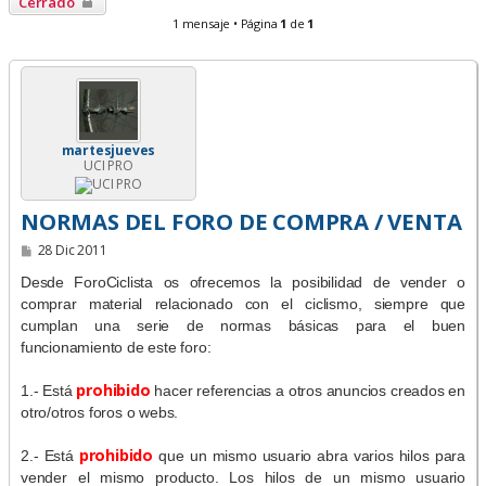
Cerrado
1 mensaje • Página
1
de
1
martesjueves
UCI PRO
NORMAS DEL FORO DE COMPRA / VENTA
M
28 Dic 2011
e
n
Desde ForoCiclista os ofrecemos la posibilidad de vender o
s
comprar material relacionado con el ciclismo, siempre que
a
j
cumplan una serie de normas básicas para el buen
e
funcionamiento de este foro:
prohibido
1.- Está
hacer referencias a otros anuncios creados en
otro/otros foros o webs.
prohibido
2.- Está
que un mismo usuario abra varios hilos para
vender el mismo producto. Los hilos de un mismo usuario