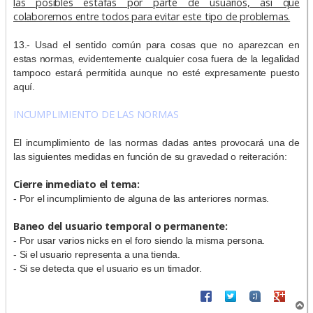
las posibles estafas por parte de usuarios, así que
colaboremos entre todos para evitar este tipo de problemas.
13.- Usad el sentido común para cosas que no aparezcan en
estas normas, evidentemente cualquier cosa fuera de la legalidad
tampoco estará permitida aunque no esté expresamente puesto
aquí.
INCUMPLIMIENTO DE LAS NORMAS
El incumplimiento de las normas dadas antes provocará una de
las siguientes medidas en función de su gravedad o reiteración:
Cierre inmediato el tema:
- Por el incumplimiento de alguna de las anteriores normas.
Baneo del usuario temporal o permanente:
- Por usar varios nicks en el foro siendo la misma persona.
- Si el usuario representa a una tienda.
- Si se detecta que el usuario es un timador.
A