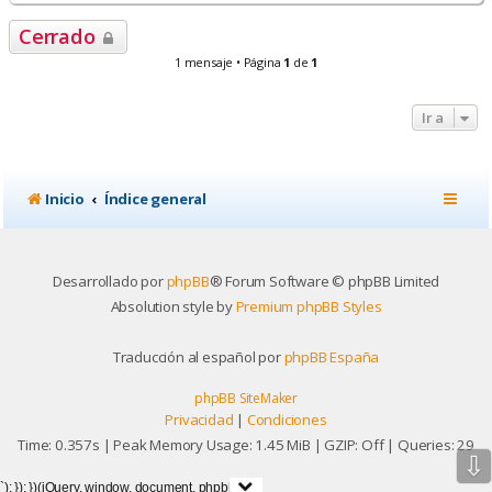
r
r
Cerrado
i
b
1 mensaje • Página
1
de
1
a
Ir a
Inicio
Índice general
Desarrollado por
phpBB
® Forum Software © phpBB Limited
Absolution style by
Premium phpBB Styles
Traducción al español por
phpBB España
phpBB SiteMaker
Privacidad
|
Condiciones
Time: 0.357s
| Peak Memory Usage: 1.45 MiB | GZIP: Off |
Queries: 29
⇩
`); }); })(jQuery, window, document, phpbb);